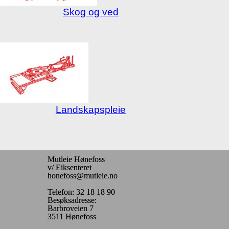
Skog og ved
Landskapspleie
Mutleie Hønefoss
v/ Eiksenteret
honefoss@mutleie.no
Telefon: 32 18 18 90
Besøksadresse:
Barbroveien 7
3511 Hønefoss