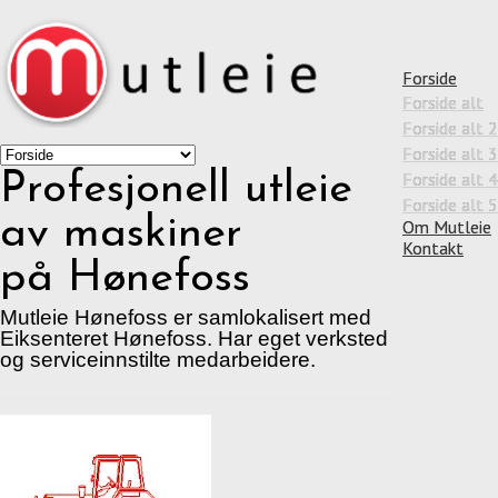
Forside
Forside alt
Forside alt 2
Forside alt 3
Profesjonell utleie
Forside alt 4
Forside alt 5
av maskiner
Om Mutleie
Kontakt
på Hønefoss
Mutleie Hønefoss er samlokalisert med
Eiksenteret Hønefoss. Har eget verksted
og serviceinnstilte medarbeidere.