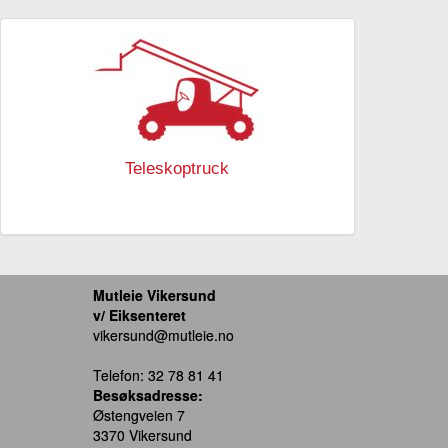
Teleskoptruck
Mutleie Vikersund
v/ Eiksenteret
vikersund@mutleie.no
Telefon: 32 78 81 41
Besøksadresse:
Østengveien 7
3370 Vikersund