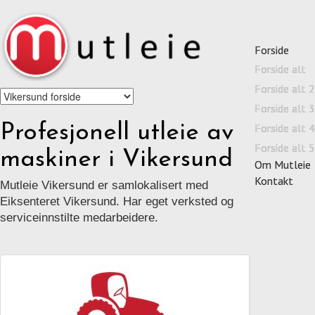
Forside
Forside alt
Forside alt 2
Forside alt 3
Profesjonell utleie av
Forside alt 4
Forside alt 5
maskiner i Vikersund
Om Mutleie
Kontakt
Mutleie Vikersund er samlokalisert med
Eiksenteret Vikersund. Har eget verksted og
serviceinnstilte medarbeidere.